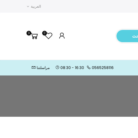
العربية
0
0
حث
0565258116
08:30 - 16:30
مراسلتنا