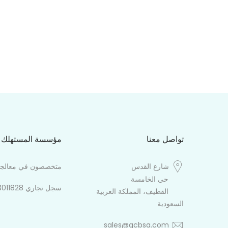
تواصل معنا
مؤسسة المستهلك حو
شارع القدس
متخصصون في معالجة الم
حي الخامسة
سجل تجاري 2053011828
القطيف، المملكة العربية
السعودية
sales@gcbsa.com