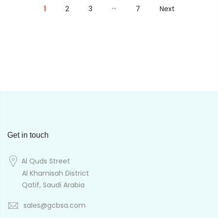
…
1
2
3
7
Next
Get in touch
Al Quds Street
Al Khamisah District
Qatif, Saudi Arabia
sales@gcbsa.com